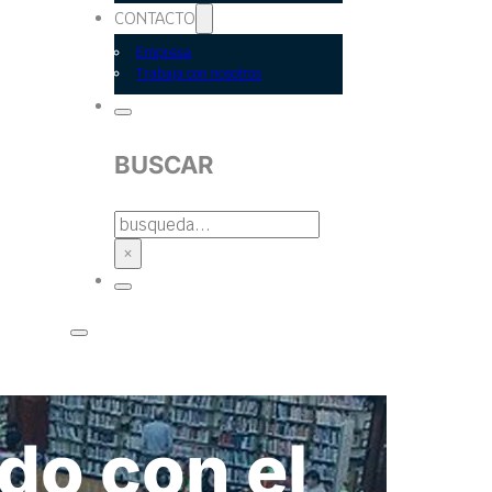
CONTACTO
Empresa
Trabaja con nosotros
BUSCAR
BUSCAR
×
do con el