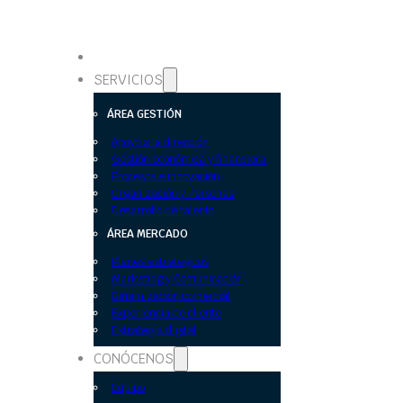
SERVICIOS
ÁREA GESTIÓN
Apoyo a la dirección
Gestión económica y financiera
Procesos e innovación
Organización y Personas
Desarrollo de talento
ÁREA MERCADO
Planes estratégicos
Marketing y Comunicación
Dinamización comercial
Experiencia de cliente
Estrategia digital
CONÓCENOS
Equipo