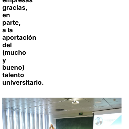
empresas
gracias,
en
parte,
a la
aportación
del
(mucho
y
bueno)
talento
universitario.