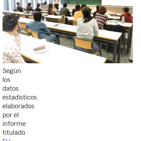
Según
los
datos
estadísticos
elaborados
por el
informe
titulado