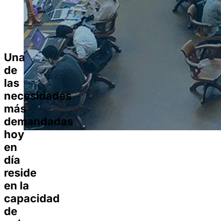
Una
de
las
necesidades
más
demandadas
hoy
en
día
reside
en la
capacidad
de