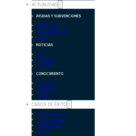
ACTUALIDAD
AYUDAS Y SUBVENCIONES
KIT DIGITAL
KIT CONSULTING
IVACE
NOTICIAS
Blog
Newsletter
Agenda
CONOCIMIENTO
Webinars
Infografías
Vídeos
CASOS DE ÉXITO
Área de Mercado
Área de Gestión
Testimoniales
Marcas