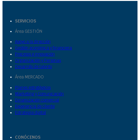
SERVICIOS
Área GESTIÓN
Apoyo a la dirección
Gestión económica y financiera
Procesos e innovación
Organización y Personas
Desarrollo de talento
Área MERCADO
Planes estratégicos
Marketing y Comunicación
Dinamización comercial
Experiencia de cliente
Estrategia digital
CONÓCENOS