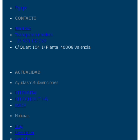
Equipo
CONTACTO
Empresa
Trabaja con nosotros
+34 963 152 062
C/ Quart, 104, 1ª Planta 46008 Valencia
ACTUALIDAD
Ayudas Y Subvenciones
KIT DIGITAL
KIT CONSULTING
IVACE
Noticias
Blog
Newsletter
Agenda