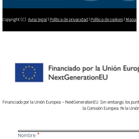
Copyright (C)
Aviso legal
|
Política de privacidad
|
Política de cookies
|
Mapa de
Financiado por la Unión Europea – NextGenerationEU. Sin embargo, los puntos
la Comisión Europea. Ni la Uni
IFEDES
Nombre
*