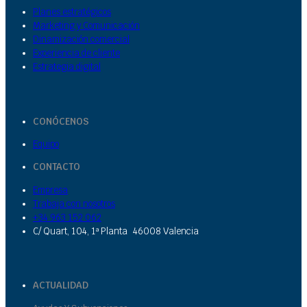
Planes estratégicos
Marketing y Comunicación
Dinamización comercial
Experiencia de cliente
Estrategia digital
CONÓCENOS
Equipo
CONTACTO
Empresa
Trabaja con nosotros
+34 963 152 062
C/ Quart, 104, 1ª Planta 46008 Valencia
ACTUALIDAD