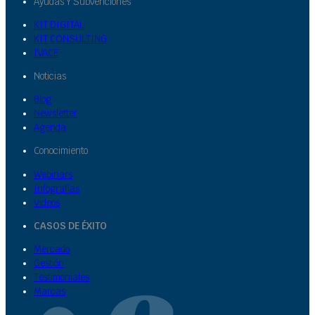
Ayudas Y Subvenciones
KIT DIGITAL
KIT CONSULTING
IVACE
Noticias
Blog
Newsletter
Agenda
Conocimiento
Webinars
Infografías
Videos
CASOS DE ÉXITO
Mercado
Gestión
Testimoniales
Marcas