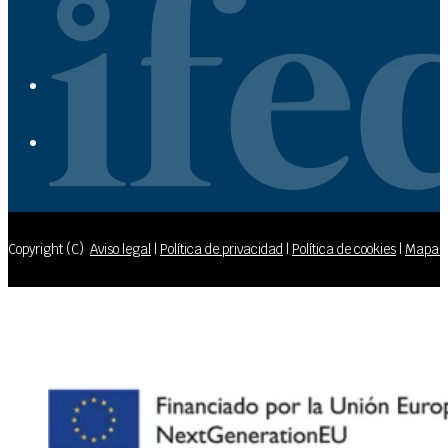
Copyright (C)
Aviso legal
|
Política de privacidad
|
Política de cookies
|
Mapa de