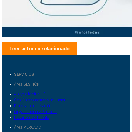
Leer artículo relacionado
SERVICIOS
Área GESTIÓN
Apoyo a la dirección
Gestión económica y financiera
Procesos e innovación
Organización y Personas
Desarrollo de talento
Área MERCADO