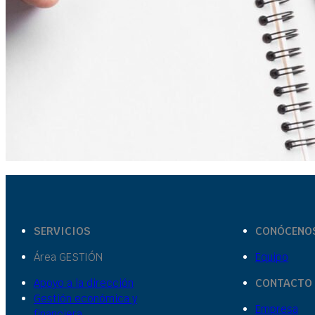
SERVICIOS
CONÓCENO
Área GESTIÓN
Equipo
Apoyo a la dirección
CONTACTO
Gestión económica y
Empresa
financiera