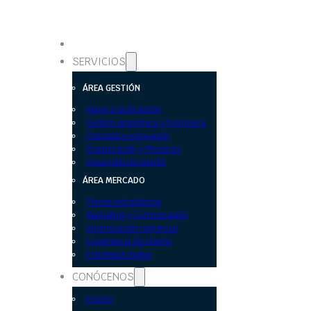
SERVICIOS
ÁREA GESTIÓN
Apoyo a la dirección
Gestión económica y financiera
Procesos e innovación
Organización y Personas
Desarrollo de talento
ÁREA MERCADO
Planes estratégicos
Marketing y Comunicación
Dinamización comercial
Experiencia de cliente
Estrategia digital
CONÓCENOS
Equipo