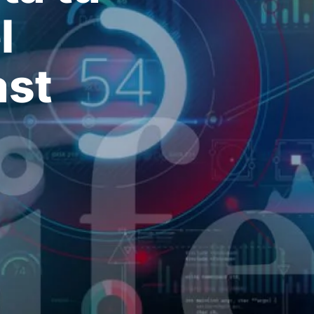
l
ast