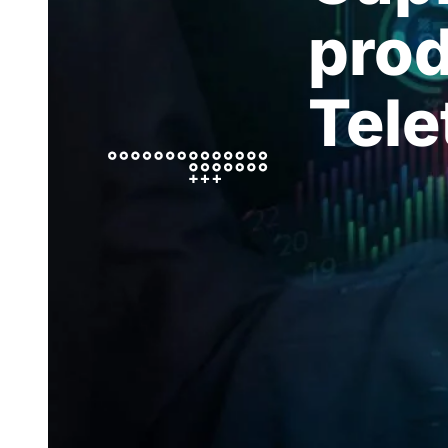
prod
Tele