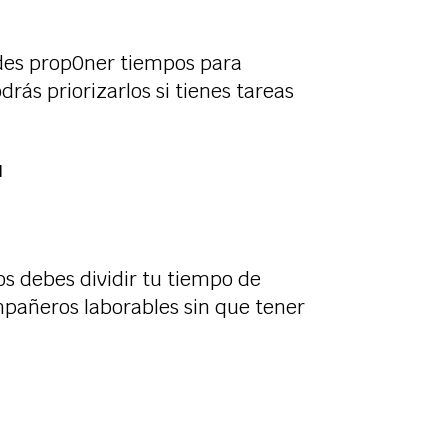
edes prop0ner tiempos para
rás priorizarlos si tienes tareas
l
os debes dividir tu tiempo de
mpañeros laborables sin que tener