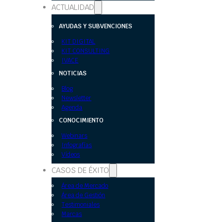
ACTUALIDAD
AYUDAS Y SUBVENCIONES
KIT DIGITAL
KIT CONSULTING
IVACE
NOTICIAS
Blog
Newsletter
Agenda
CONOCIMIENTO
Webinars
Infografías
Vídeos
CASOS DE ÉXITO
Área de Mercado
Área de Gestión
Testimoniales
Marcas