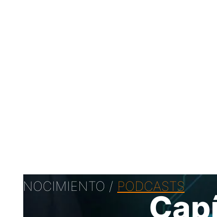
CONOCIMIENTO /
PODCASTS
Capí