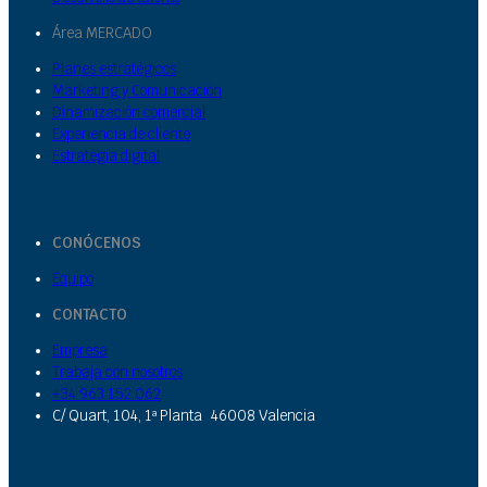
Área MERCADO
Planes estratégicos
Marketing y Comunicación
Dinamización comercial
Experiencia de cliente
Estrategia digital
CONÓCENOS
Equipo
CONTACTO
Empresa
Trabaja con nosotros
+34 963 152 062
C/ Quart, 104, 1ª Planta 46008 Valencia