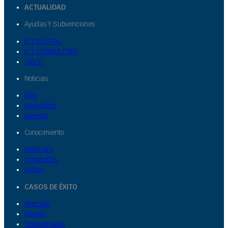
ACTUALIDAD
Ayudas Y Subvenciones
KIT DIGITAL
KIT CONSULTING
IVACE
Noticias
Blog
Newsletter
Agenda
Conocimiento
Webinars
Infografías
Videos
CASOS DE ÉXITO
Mercado
Gestión
Testimoniales