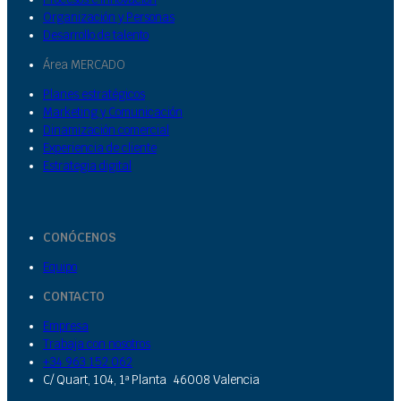
Organización y Personas
Desarrollo de talento
Área MERCADO
Planes estratégicos
Marketing y Comunicación
Dinamización comercial
Experiencia de cliente
Estrategia digital
CONÓCENOS
Equipo
CONTACTO
Empresa
Trabaja con nosotros
+34 963 152 062
C/ Quart, 104, 1ª Planta 46008 Valencia