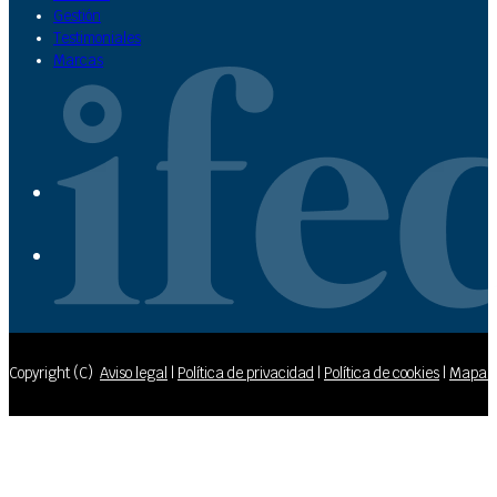
Gestión
Testimoniales
Marcas
Copyright (C)
Aviso legal
|
Política de privacidad
|
Política de cookies
|
Mapa de