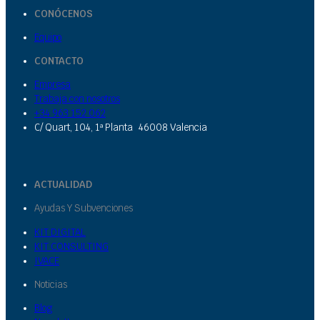
CONÓCENOS
Equipo
CONTACTO
Empresa
Trabaja con nosotros
+34 963 152 062
C/ Quart, 104, 1ª Planta 46008 Valencia
ACTUALIDAD
Ayudas Y Subvenciones
KIT DIGITAL
KIT CONSULTING
IVACE
Noticias
Blog