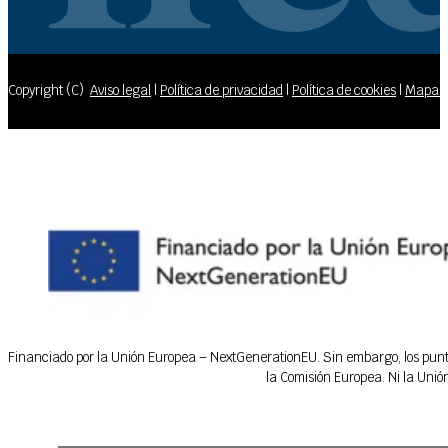
Copyright (C)
Aviso legal
|
Política de privacidad
|
Política de cookies
|
Mapa de
Financiado por la Unión Europea – NextGenerationEU. Sin embargo, los puntos
la Comisión Europea. Ni la Uni