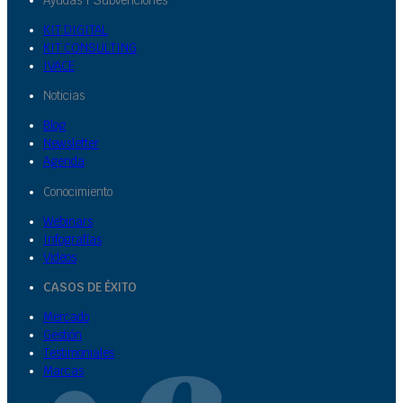
Ayudas Y Subvenciones
KIT DIGITAL
KIT CONSULTING
IVACE
Noticias
Blog
Newsletter
Agenda
Conocimiento
Webinars
Infografías
Videos
CASOS DE ÉXITO
Mercado
Gestión
Testimoniales
Marcas