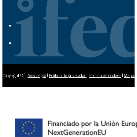
Copyright (C)
Aviso legal
|
Política de privacidad
|
Política de cookies
|
Mapa de