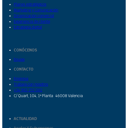
Planes estratégicos
Marketing y Comunicación
Dinamización comercial
Experiencia de cliente
Estrategia digital
CONÓCENOS
Equipo
CONTACTO
Empresa
Trabaja con nosotros
+34 963 152 062
C/ Quart, 104, 1ª Planta 46008 Valencia
ACTUALIDAD