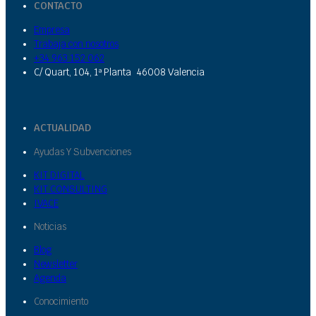
CONTACTO
Empresa
Trabaja con nosotros
+34 963 152 062
C/ Quart, 104, 1ª Planta 46008 Valencia
ACTUALIDAD
Ayudas Y Subvenciones
KIT DIGITAL
KIT CONSULTING
IVACE
Noticias
Blog
Newsletter
Agenda
Conocimiento