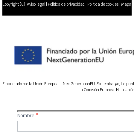
Copyright (C)
Aviso legal
|
Política de privacidad
|
Política de cookies
|
Mapa de
Financiado por la Unión Europea – NextGenerationEU. Sin embargo, los puntos
la Comisión Europea. Ni la Uni
IFEDES
Nombre
*