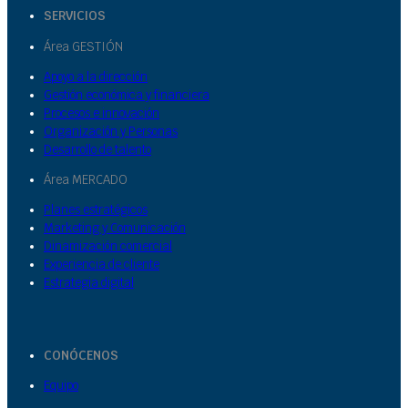
SERVICIOS
Área GESTIÓN
Apoyo a la dirección
Gestión económica y financiera
Procesos e innovación
Organización y Personas
Desarrollo de talento
Área MERCADO
Planes estratégicos
Marketing y Comunicación
Dinamización comercial
Experiencia de cliente
Estrategia digital
CONÓCENOS
Equipo