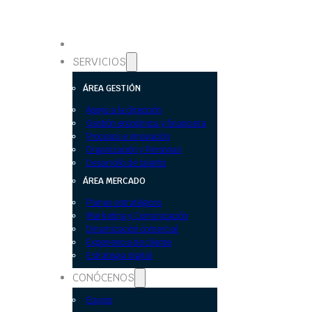
SERVICIOS
ÁREA GESTIÓN
Apoyo a la dirección
Gestión económica y financiera
Procesos e innovación
Organización y Personas
Desarrollo de talento
ÁREA MERCADO
Planes estratégicos
Marketing y Comunicación
Dinamización comercial
Experiencia de cliente
Estrategia digital
CONÓCENOS
Equipo