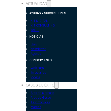
ACTUALIDAD
AYUDAS Y SUBVENCIONES
KIT DIGITAL
KIT CONSULTING
IVACE
NOTICIAS
Blog
Newsletter
Agenda
CONOCIMIENTO
Webinars
Infografías
Vídeos
CASOS DE ÉXITO
Área de Mercado
Área de Gestión
Testimoniales
Marcas