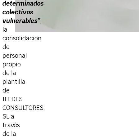
determinados
colectivos
vulnerables”
,
la
consolidación
de
personal
propio
de la
plantilla
de
IFEDES
CONSULTORES,
SL a
través
de la