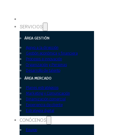
SERVICIOS
ÁREA GESTIÓN
Apoyo a la dirección
Gestión económica y financiera
Procesos e innovación
Organización y Personas
Desarrollo de talento
ÁREA MERCADO
Planes estratégicos
Marketing y Comunicación
Dinamización comercial
Experiencia de cliente
Estrategia digital
CONÓCENOS
Equipo