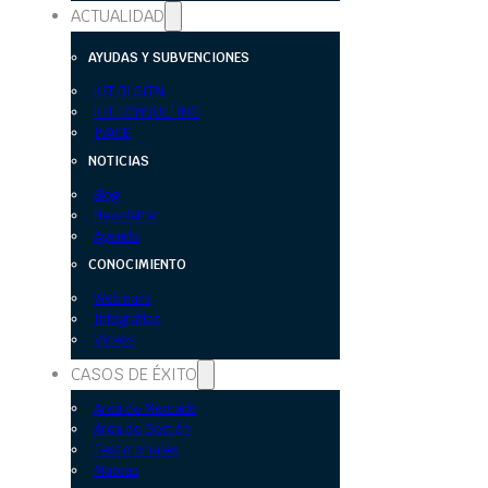
ACTUALIDAD
AYUDAS Y SUBVENCIONES
KIT DIGITAL
KIT CONSULTING
IVACE
NOTICIAS
Blog
Newsletter
Agenda
CONOCIMIENTO
Webinars
Infografías
Vídeos
CASOS DE ÉXITO
Área de Mercado
Área de Gestión
Testimoniales
Marcas