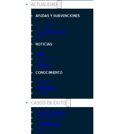
ACTUALIDAD
AYUDAS Y SUBVENCIONES
KIT DIGITAL
KIT CONSULTING
IVACE
NOTICIAS
Blog
Newsletter
Agenda
CONOCIMIENTO
Webinars
Infografías
Vídeos
CASOS DE ÉXITO
Área de Mercado
Área de Gestión
Testimoniales
Marcas