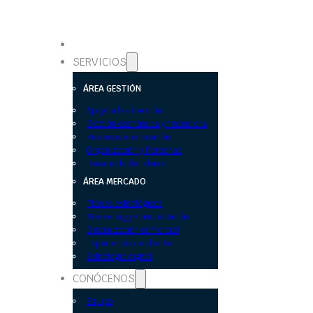
SERVICIOS
ÁREA GESTIÓN
Apoyo a la dirección
Gestión económica y financiera
Procesos e innovación
Organización y Personas
Desarrollo de talento
ÁREA MERCADO
Planes estratégicos
Marketing y Comunicación
Dinamización comercial
Experiencia de cliente
Estrategia digital
CONÓCENOS
Equipo