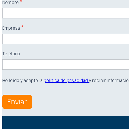
07
Nombre
*
C.E.G
-
DESARROLLO
Empresa
*
DE
UN
SISTEMA
Teléfono
DE
GESTIÓN
DE
He leído y acepto la
política de privacidad
y recibir informaci
PERSONAS
POR
OBJETIVOS
Enviar
Y
COMPETENCIAS