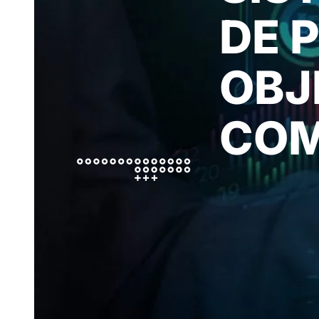
DE 
OBJ
COM