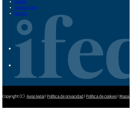
Gestión
Testimoniales
Marcas
Copyright (C)
Aviso legal
|
Política de privacidad
|
Política de cookies
|
Mapa de