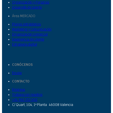
Organización y Personas
Desarrollo de talento
Área MERCADO
Planes estratégicos
Marketing y Comunicación
Dinamización comercial
Experiencia de cliente
Estrategia digital
CONÓCENOS
Equipo
CONTACTO
Empresa
Trabaja con nosotros
+34 963 152 062
C/ Quart, 104, 1ª Planta 46008 Valencia