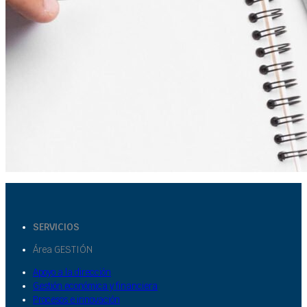
SERVICIOS
Área GESTIÓN
Apoyo a la dirección
Gestión económica y financiera
Procesos e innovación