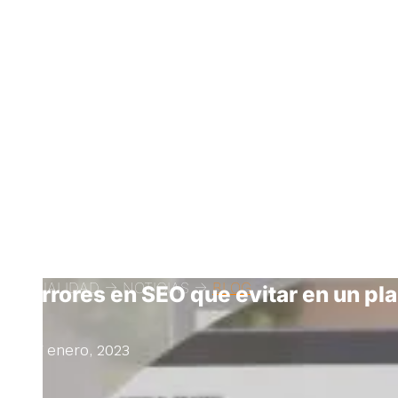
ACTUALIDAD -> NOTICIAS ->
BLOG
Errores en SEO que evitar en un pl
27 enero, 2023