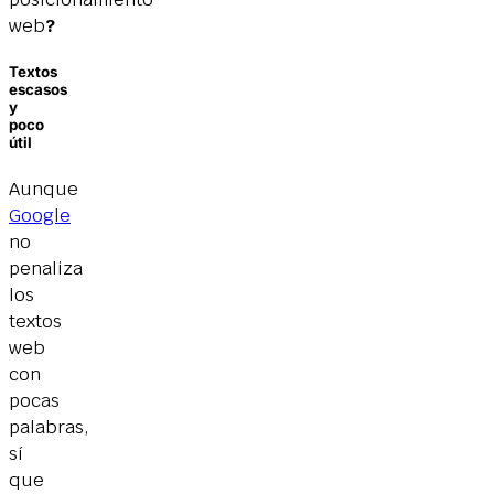
web
?
Textos
escasos
y
poco
útil
Aunque
Google
no
penaliza
los
textos
web
con
pocas
palabras,
sí
que