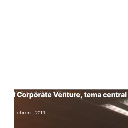
ACTUALIDAD -> NOTICIAS ->
BLOG
El Corporate Venture, tema central
26 febrero, 2019