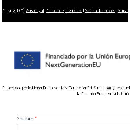
Copyright (C)
Aviso legal
|
Política de privacidad
|
Política de cookies
|
Mapa de
Financiado por la Unión Europea – NextGenerationEU. Sin embargo, los puntos
la Comisión Europea. Ni la Uni
IFEDES
Nombre
*