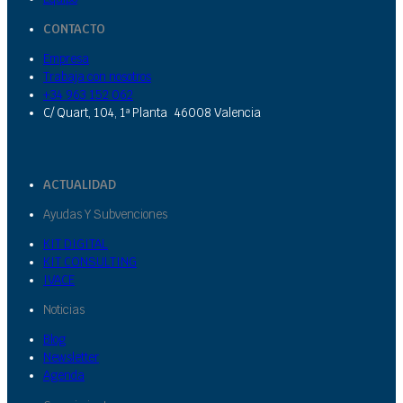
CONTACTO
Empresa
Trabaja con nosotros
+34 963 152 062
C/ Quart, 104, 1ª Planta 46008 Valencia
ACTUALIDAD
Ayudas Y Subvenciones
KIT DIGITAL
KIT CONSULTING
IVACE
Noticias
Blog
Newsletter
Agenda