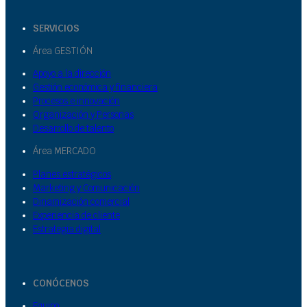
SERVICIOS
Área GESTIÓN
Apoyo a la dirección
Gestión económica y financiera
Procesos e innovación
Organización y Personas
Desarrollo de talento
Área MERCADO
Planes estratégicos
Marketing y Comunicación
Dinamización comercial
Experiencia de cliente
Estrategia digital
CONÓCENOS
Equipo