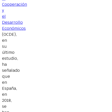
Cooperación
y
el
Desarrollo
Económicos
(OCDE),
en
su
último
estudio,
ha
señalado
que
en
España,
en
2018,
se