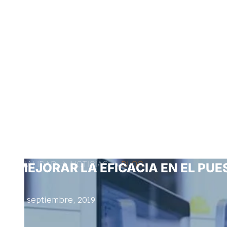
ACTUALIDAD -> NOTICIAS ->
BLOG
MEJORAR LA EFICACIA EN EL PU
10 septiembre, 2019