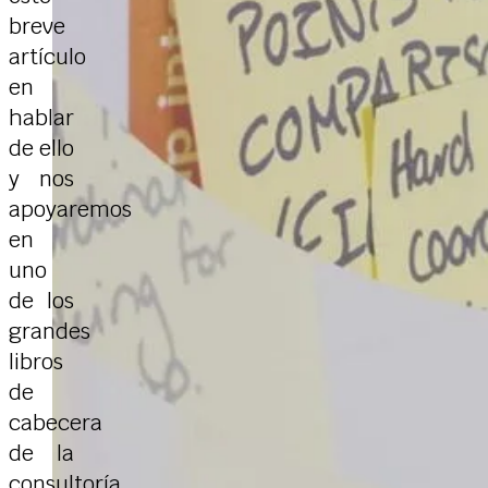
breve
artículo
en
hablar
de ello
y nos
apoyaremos
en
uno
de los
grandes
libros
de
cabecera
de la
consultoría
,