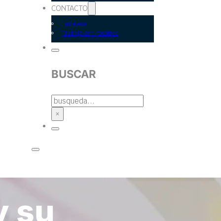
CONTACTO
Empresa
Trabaja con nosotros
BUSCAR
BUSCAR
×
y su