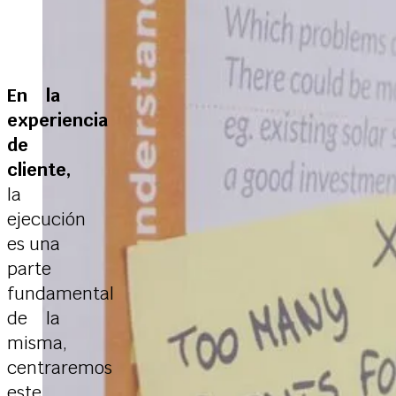
En la
experiencia
de
cliente,
la
ejecución
es una
parte
fundamental
de la
misma,
centraremos
este