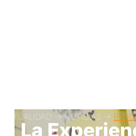
ACTUALIDAD -> NOTICIAS ->
BLOG
La Experienc