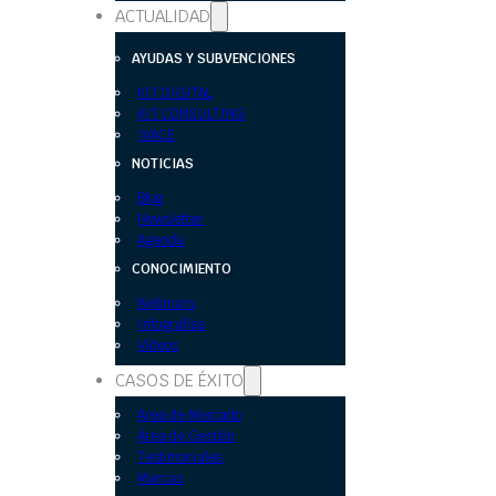
ACTUALIDAD
AYUDAS Y SUBVENCIONES
KIT DIGITAL
KIT CONSULTING
IVACE
NOTICIAS
Blog
Newsletter
Agenda
CONOCIMIENTO
Webinars
Infografías
Vídeos
CASOS DE ÉXITO
Área de Mercado
Área de Gestión
Testimoniales
Marcas