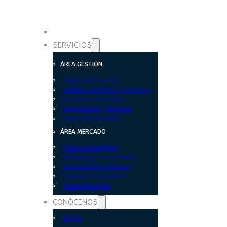
SERVICIOS
ÁREA GESTIÓN
Apoyo a la dirección
Gestión económica y financiera
Procesos e innovación
Organización y Personas
Desarrollo de talento
ÁREA MERCADO
Planes estratégicos
Marketing y Comunicación
Dinamización comercial
Experiencia de cliente
Estrategia digital
CONÓCENOS
Equipo