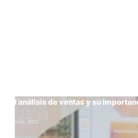
ACTUALIDAD -> NOTICIAS ->
BLOG
El análisis de ventas y su importan
4 julio, 2022